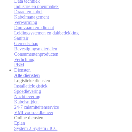
Data techniek
Industrie en pneumatiek
Draad en kabel
Kabelmanagement
Verwarming
Duurzaam en klimaat
Leidingsystemen en dakbedekking
Sanitair
Gereedschap
Bevestigingsmaterialen
Consumentenproducten
Verlichting
PBM
Diensten
Alle diensten
Logistieke diensten
Installatielogistiek
Spoedlevering
Nachtlevering
Kabelsnijden
24-7 calamiteitenservice
VMI voorraadbeheer
Online diensten
Eplan
System 2 System / ICC