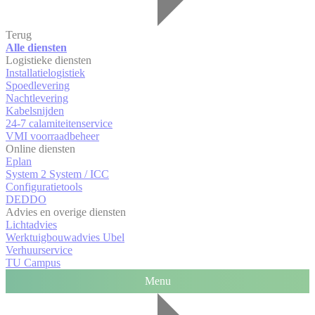
Terug
Alle diensten
Logistieke diensten
Installatielogistiek
Spoedlevering
Nachtlevering
Kabelsnijden
24-7 calamiteitenservice
VMI voorraadbeheer
Online diensten
Eplan
System 2 System / ICC
Configuratietools
DEDDO
Advies en overige diensten
Lichtadvies
Werktuigbouwadvies Ubel
Verhuurservice
TU Campus
Menu