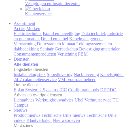
Vestigingen en Inspiratiecentra
Klantenservice
Assortiment
Acties
Merken
Elektrotechniek
Brand en beveiliging
Data techniek
Industrie
en pneumatiek
Draad en kabel
Kabelmanagement
Verwarming
Duurzaam en klimaat
Leidingsystemen en
dakbedekking
Sanitair
Gereedschap
Bevestigingsmaterialen
Consumentenproducten
Verlichting
PBM
Diensten
Alle diensten
Logistieke diensten
Installatielogistiek
Spoedlevering
Nachtlevering
Kabelsnijden
24-7 calamiteitenservice
VMI voorraadbeheer
Online diensten
Eplan
System 2 System / ICC
Configuratietools
DEDDO
Advies en overige diensten
Lichtadvies
Werktuigbouwadvies Ubel
Verhuurservice
TU
Campus
Nieuws
Productnieuws
Technische Unie nieuws
Technische Unie
videos
Klantverhalen
Nieuwsbrieven
Magazines