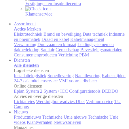
Vestigingen en Inspiratiecentra
Klantenservice
Assortiment
Acties
Merken
Elektrotechniek
Brand en beveiliging
Data techniek
Industrie
en pneumatiek
Draad en kabel
Kabelmanagement
Verwarming
Duurzaam en klimaat
Leidingsystemen en
dakbedekking
Sanitair
Gereedschap
Bevestigingsmaterialen
Consumentenproducten
Verlichting
PBM
Diensten
Alle diensten
Logistieke diensten
Installatielogistiek
Spoedlevering
Nachtlevering
Kabelsnijden
24-7 calamiteitenservice
VMI voorraadbeheer
Online diensten
Eplan
System 2 System / ICC
Configuratietools
DEDDO
Advies en overige diensten
Lichtadvies
Werktuigbouwadvies Ubel
Verhuurservice
TU
Campus
Nieuws
Productnieuws
Technische Unie nieuws
Technische Unie
videos
Klantverhalen
Nieuwsbrieven
Magazines