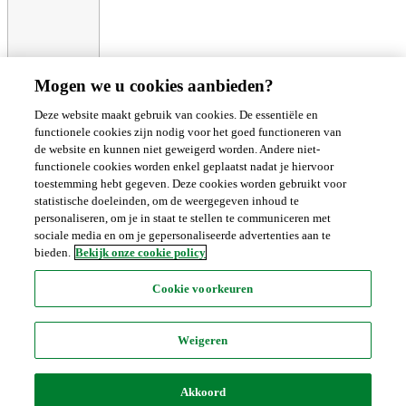
Mogen we u cookies aanbieden?
Klantenservice
GLN
lijst
Prijswijzigingen
Emballage
Leveranciersinformatie
Deze website maakt gebruik van cookies. De essentiële en
functionele cookies zijn nodig voor het goed functioneren van
de website en kunnen niet geweigerd worden. Andere niet-
Over ons
functionele cookies worden enkel geplaatst nadat je hiervoor
toestemming hebt gegeven. Deze cookies worden gebruikt voor
statistische doeleinden, om de weergegeven inhoud te
personaliseren, om je in staat te stellen te communiceren met
sociale media en om je gepersonaliseerde advertenties aan te
Over Technische Unie
Werken bij Technische Unie
Nieuws van
bieden.
Bekijk onze cookie policy
Technische Unie
©Technische Unie 2026
Cookie voorkeuren
Cookiebeleid
Beheer je cookies
Weigeren
Disclaimer
Algemene voorwaarden
Privacy statement
Akkoord
Compliance