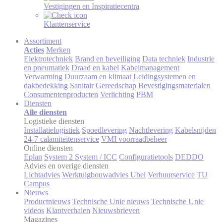
Vestigingen en Inspiratiecentra
Klantenservice
Assortiment
Acties
Merken
Elektrotechniek
Brand en beveiliging
Data techniek
Industrie
en pneumatiek
Draad en kabel
Kabelmanagement
Verwarming
Duurzaam en klimaat
Leidingsystemen en
dakbedekking
Sanitair
Gereedschap
Bevestigingsmaterialen
Consumentenproducten
Verlichting
PBM
Diensten
Alle diensten
Logistieke diensten
Installatielogistiek
Spoedlevering
Nachtlevering
Kabelsnijden
24-7 calamiteitenservice
VMI voorraadbeheer
Online diensten
Eplan
System 2 System / ICC
Configuratietools
DEDDO
Advies en overige diensten
Lichtadvies
Werktuigbouwadvies Ubel
Verhuurservice
TU
Campus
Nieuws
Productnieuws
Technische Unie nieuws
Technische Unie
videos
Klantverhalen
Nieuwsbrieven
Magazines