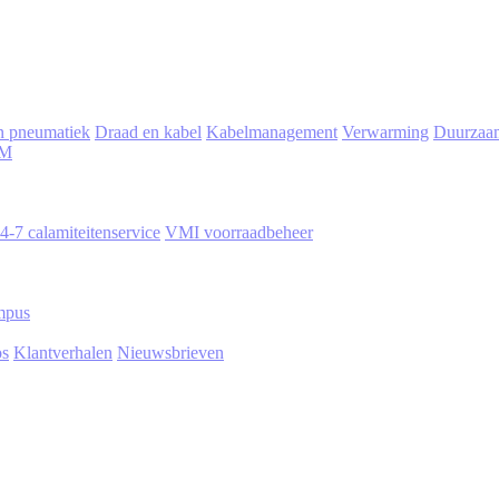
en pneumatiek
Draad en kabel
Kabelmanagement
Verwarming
Duurzaam
M
4-7 calamiteitenservice
VMI voorraadbeheer
mpus
os
Klantverhalen
Nieuwsbrieven