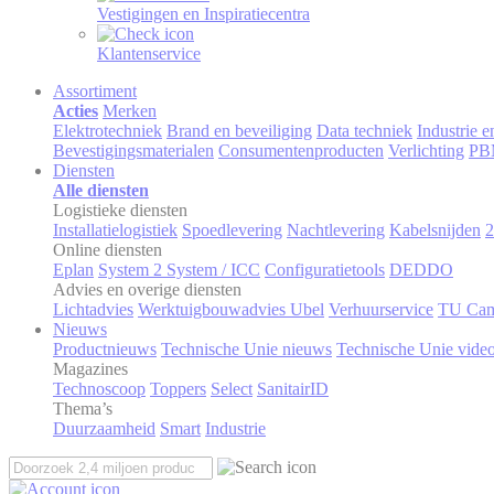
Vestigingen en Inspiratiecentra
Klantenservice
Assortiment
Acties
Merken
Elektrotechniek
Brand en beveiliging
Data techniek
Industrie 
Bevestigingsmaterialen
Consumentenproducten
Verlichting
PB
Diensten
Alle diensten
Logistieke diensten
Installatielogistiek
Spoedlevering
Nachtlevering
Kabelsnijden
2
Online diensten
Eplan
System 2 System / ICC
Configuratietools
DEDDO
Advies en overige diensten
Lichtadvies
Werktuigbouwadvies Ubel
Verhuurservice
TU Ca
Nieuws
Productnieuws
Technische Unie nieuws
Technische Unie vide
Magazines
Technoscoop
Toppers
Select
SanitairID
Thema’s
Duurzaamheid
Smart
Industrie